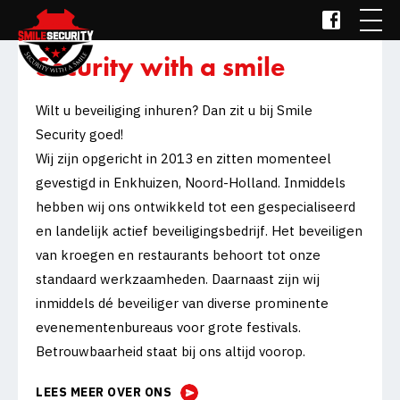
Skip
Home
Security with a smile
to
Over ons
content
Wilt u beveiliging inhuren? Dan zit u bij Smile
Diensten
Security goed!
Projecten
Wij zijn opgericht in 2013 en zitten momenteel
Vacatures
gevestigd in Enkhuizen, Noord-Holland. Inmiddels
hebben wij ons ontwikkeld tot een gespecialiseerd
Contact
en landelijk actief beveiligingsbedrijf. Het beveiligen
van kroegen en restaurants behoort tot onze
standaard werkzaamheden. Daarnaast zijn wij
inmiddels dé beveiliger van diverse prominente
evenementenbureaus voor grote festivals.
Betrouwbaarheid staat bij ons altijd voorop.
LEES MEER OVER ONS