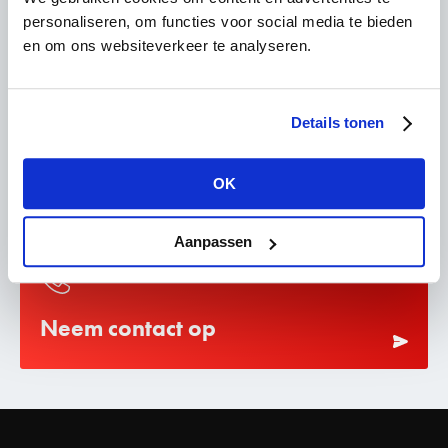
personaliseren, om functies voor social media te bieden
Horeca portiers
en om ons websiteverkeer te analyseren.
Details tonen
Brandwacht inhuren
OK
Aanpassen
Neem contact op