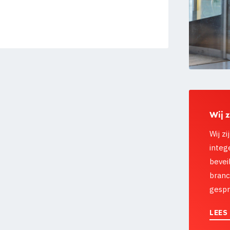
Wij z
Wij z
integ
bevei
branc
gespr
LEES